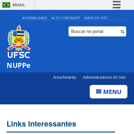
BRASIL
Simplifique!
ACESSIBILIDADE
ALTO CONTRASTE
MAPA DO SITE
Comunica BR
Participe
Acesso à informação
Legislação
NUPPe
Canais
Área Restrita
Administradores do Site
MENU
Links Interessantes