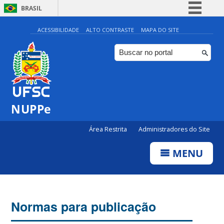
BRASIL
Simplifique!
ACESSIBILIDADE
ALTO CONTRASTE
MAPA DO SITE
Comunica BR
Participe
Acesso à informação
Legislação
NUPPe
Canais
Área Restrita
Administradores do Site
MENU
Normas para publicação