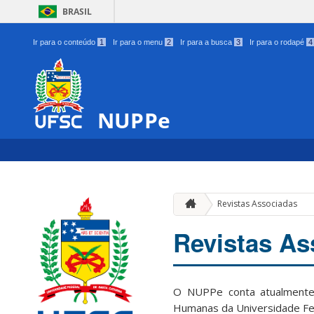
BRASIL
Ir para o conteúdo
1
Ir para o menu
2
Ir para a busca
3
Ir para o rodapé
4
NUPPe
Revistas Associadas
Revistas As
O NUPPe conta atualmente c
Humanas da Universidade Fed