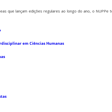
reas que lançam edições regulares ao longo do ano, o NUPPe 
o
rdisciplinar em Ciências Humanas
nas
stas